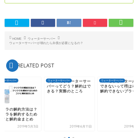
HOME
ウォーターサーバー
ウォーターサーバーが壊れたら弁償が必要になるの？
RELATED POST
ーターサーバー
イオンのウォーターサー
ウォーターサーバー
コスモウォーターが
ウォーターサーバー
バーってどう？解約はで
できないって噂は本
きる？実際のところ
解約できないブラッ
リクラの解約方法は？
リクラを解約するため
コツと解約金まとめ
2019年5月3日
2019年6月11日
2019年