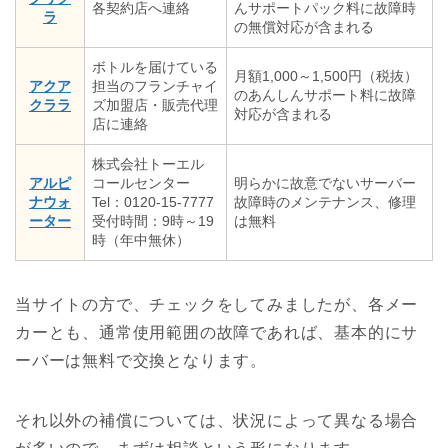
各契約店へ連絡
んサポートパック料に故障時
ラ
の無償対応が含まれる
ボトルを届けている
月額1,000～1,500円（税抜）
アクア
担当のフランチャイ
のあんしんサポート料に故障
クララ
ズ加盟店・販売代理
対応が含まれる
店に連絡
株式会社トーエル
アルピ
コールセンター
明らかに故意でないサーバー
ナウォ
Tel：0120-15-7777
故障時のメンテナンス、修理
ーター
受付時間：9時～19
は無料
時（年中無休）
当サイトの方で、チェックをしてみましたが、各メー
カーとも、通常使用範囲の故障であれば、基本的にサ
ーバーは無料で交換となります。
それ以外の補償については、状況によって異なる場合