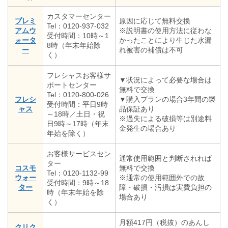
カスタマーセンター
プレミ
原因に応じて無料交換
Tel：0120-937-032
アムウ
※説明書の使用方法に従わな
受付時間：10時～1
ォータ
かったことにより生じた水漏
8時（年末年始除
ー
れ被害の補償は不可
く）
フレシャスお客様サ
▼状況によって必要な場合は
ポートセンター
無料で交換
Tel：0120-800-026
フレシ
▼購入プランの場合3年間の製
受付時間：平日9時
ャス
品保証あり
～18時／土日・祝
※過失による破損等は別途料
日9時～17時（年末
金発生の場合あり
年始を除く）
お客様サービスセン
通常使用範囲と判断されれば
ター
コスモ
無料で交換
Tel：0120-1132-99
ウォー
※通常の使用範囲外での故
受付時間：9時～18
ター
障・破損・汚損は実費負担の
時（年末年始を除
場合あり
く）
月額417円（税抜）のあんし
クリク