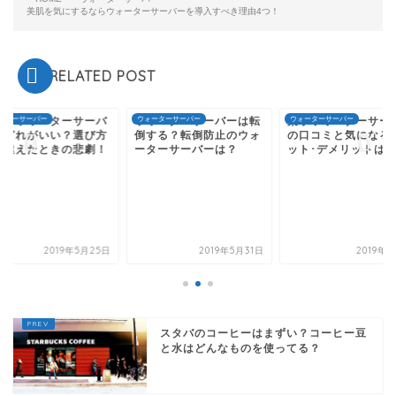
美肌を気にするならウォーターサーバーを導入すべき理由4つ！
RELATED POST
院のウォーターサーバ
ーターサーバー
ウォーターサーバーは転
ウォーターサーバー
楽水ウォーターサー
ウォーターサーバー
はどれがいい？選び方
倒する？転倒防止のウォ
の口コミと気になる
間違えたときの悲劇！
ーターサーバーは？
ット･デメリットは
2019年5月25日
2019年5月31日
2019年
スタバのコーヒーはまずい？コーヒー豆
と水はどんなものを使ってる？