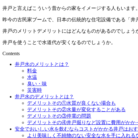
井戸と言えばこういう昔からの家をイメージする人もいます
昨今の古民家ブームで、日本の伝統的な住宅設備である「井
井戸のメリットデメリットにはどんなものがあるのでしょう
井戸を使うことで水道代が安くなるのでしょうか。
Contents
井戸水のメリットとは？
料金
水温
臭い・味
災害時
井戸水のデメリットとは？
デメリットその①水質が良くない場合も
デメリットその②水量が変化することがある
デメリットその③停電の問題
デメリットその④井戸掘りなど設置に費用がかか
安全でおいしい水を飲むならコストがかかる井戸はおす
より美味しく不純物のない安全な水を手に入れる